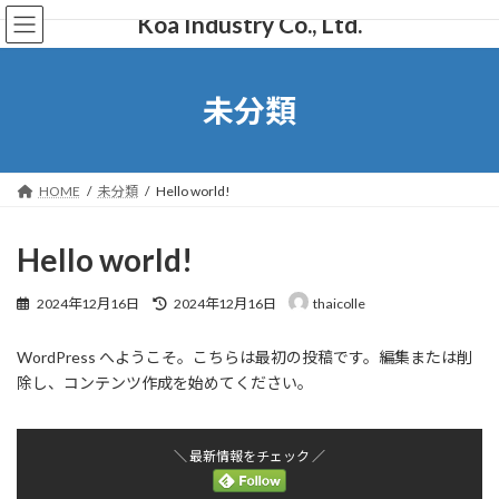
コ
ナ
Koa Industry Co., Ltd.
ン
ビ
テ
ゲ
ン
ー
ツ
シ
未分類
へ
ョ
ス
ン
キ
に
ッ
移
HOME
未分類
Hello world!
プ
動
Hello world!
最
2024年12月16日
2024年12月16日
thaicolle
終
更
WordPress へようこそ。こちらは最初の投稿です。編集または削
新
日
除し、コンテンツ作成を始めてください。
時
:
＼ 最新情報をチェック ／